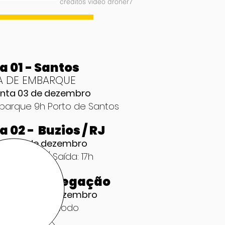
créditos vídeo droner7
a 01 - Santos
A DE EMBARQUE
inta 03 de dezembro
barque 9h Porto de Santos
a 02 - Buzios / RJ
xta 04 de dezembro
gada: 8h / Saída: 17h
ia 03 -Navegação
bado 05 de dezembro
vegação dia todo