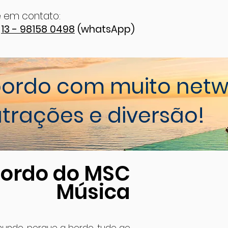
e em contato:
u
13 - 98158 0498
(whatsApp)
bordo com muito netw
trações e diversão!
bordo do MSC
Música
mundo, porque a bordo, tudo ao