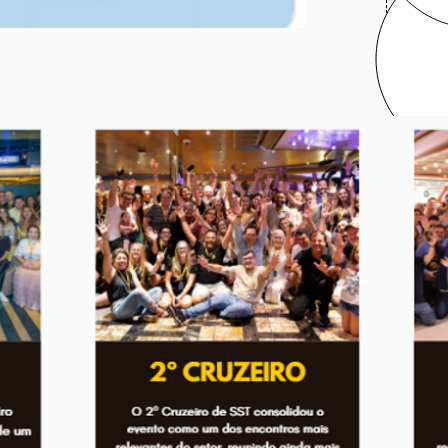
Di
Re
do
Ch