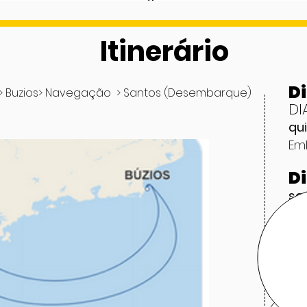
Itinerário
Di
> Buzios> Navegação > Santos (Desembarque)
DI
qu
Em
Di
se
Che
D
sá
Na