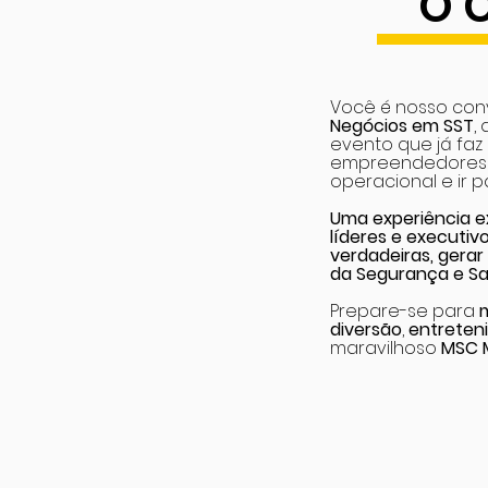
O Cr
Você é nosso con
Negócios em SST
,
evento que já faz 
empreendedores 
operacional e ir p
Uma experiência e
líderes e executiv
verdadeiras, gerar
da Segurança e Sa
Prepare-se para
diversão
,
entreten
maravilhoso
MSC 