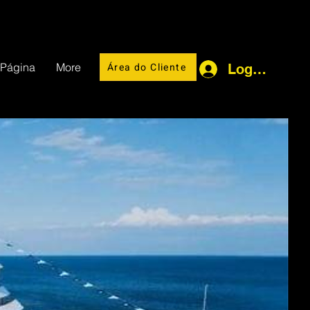
Área do Cliente
 Página
More
Log In