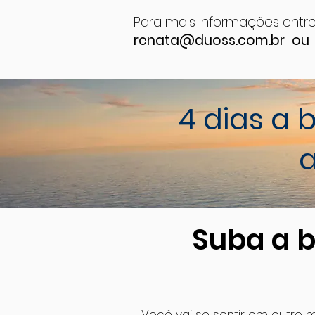
Para mais informações entr
renata@duoss.com.br
o
4 dias a 
a
Suba a 
Você vai se sentir em outro 