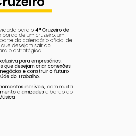
uzeiro
vidado para o
4ª Cruzeiro de
 a bordo de um cruzeiro, um
parte do calendário oficial de
que desejam sair do
ara o estratégico.
xclusiva para empresários,
os que desejam criar conexões
 negócios e construir o futuro
úde do Trabalho.
momentos incríveis
, com muita
imento
e
amizades
a bordo do
Música