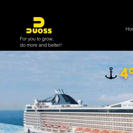
Ho
For you to grow,
do more and better!
4