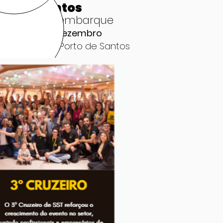
a 04 - Santos
torno e Desembarque
mingo 06 de dezembro
egada: 7h no Porto de Santos