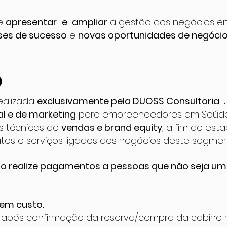
de
apresentar
e
ampliar
a gestão dos negócios e
ses de sucesso
e
novas oportunidades de negóci
o
ealizada
exclusivamente pela DUOSS Consultoria
,
al e de marketing
para empreendedores em Saúde 
s técnicas de
vendas e brand equity
, a fim de es
tos e serviços ligados aos negócios deste segmen
ão realize pagamentos a pessoas que não seja um
tem custo.
a após confirmação
da reserva/compra da cabine n